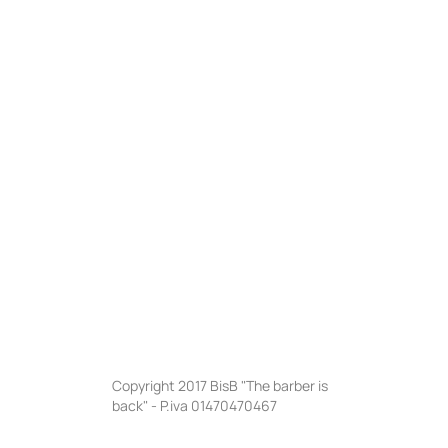
Copyright 2017 BisB "The barber is
back" - P.iva 01470470467